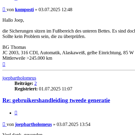
Beitrag
von
komposti
»
03.07.2025 12:48
Hallo Joep,
die Sicherungen sitzen im Fußbereich des unteren Bettes. Es sind doc
Sollte kein Problem sein, die zu überprüfen.
BG Thomas
JC 2003, 316 CDI, Automatik, Alaskaweiß, gelbe Einrichtung, 85 W 
Mittlerweile >245.000 km
Nach
oben
joepbartholomeus
Beiträge:
2
Registriert:
01.07.2025 11:07
Re: gebruikershandleiding tweede generatie
Zitieren
Beitrag
von
joepbartholomeus
»
03.07.2025 13:54
Veel dank, gevonden.