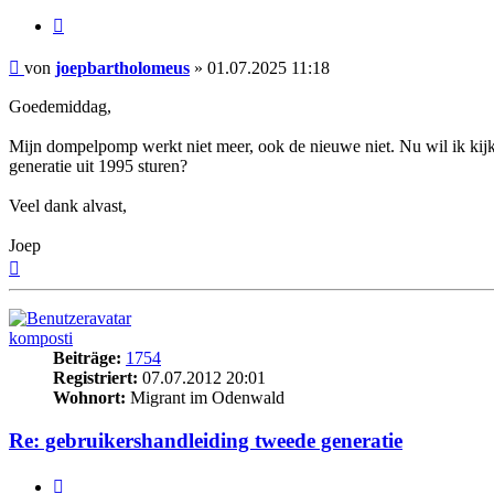
Zitieren
Beitrag
von
joepbartholomeus
»
01.07.2025 11:18
Goedemiddag,
Mijn dompelpomp werkt niet meer, ook de nieuwe niet. Nu wil ik kijk
generatie uit 1995 sturen?
Veel dank alvast,
Joep
Nach
oben
komposti
Beiträge:
1754
Registriert:
07.07.2012 20:01
Wohnort:
Migrant im Odenwald
Re: gebruikershandleiding tweede generatie
Zitieren