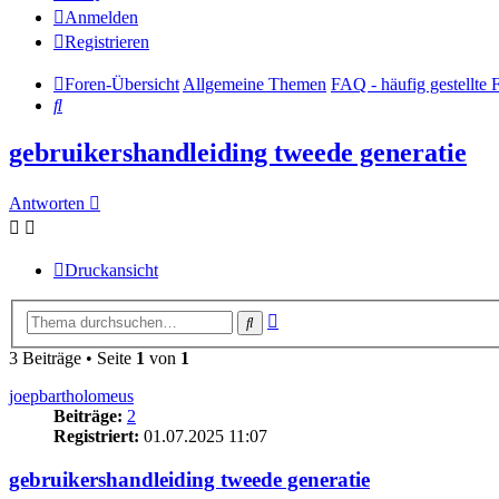
Anmelden
Registrieren
Foren-Übersicht
Allgemeine Themen
FAQ - häufig gestellte 
Suche
gebruikershandleiding tweede generatie
Antworten
Druckansicht
Erweiterte
Suche
Suche
3 Beiträge • Seite
1
von
1
joepbartholomeus
Beiträge:
2
Registriert:
01.07.2025 11:07
gebruikershandleiding tweede generatie