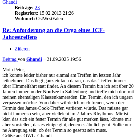
Ghandi
Beiträge:
23
Registriert:
15.02.2013 21:26
Wohnort:
OstWestFalen
Re: Anforderung an die Orga eines JCF-
Jahrestreffens
Zitieren
Beitrag
von
Ghandi
»
21.09.2025 19:56
Moin Peter,
ich konnte leider bisher nur einmal am Treffen im letzten Jahr
teilnehmen. Das liegt ganz einfach daran, das das Treffen immer
über Himmelfahrt statt findet. An diesem Termin bin ich seit über 20
Jahren immer an der Nordsee in Sahlenburg und treffe mich dort mit
meinen ehemaligen Klassenkameraden. Ein Termin, den ich ungern
verpassen möchte. Von daher würde ich mich freuen, wenn der
Termin des James-Cook-Treffen variieren würde. Das müsste gar
nicht immer so sein, aber vielleicht im 2 Jahres Rhythmus. Mir ist
klar, das sich ein fester Termin für alle gut merken lässt, könnte mir
aber vorstellen, das es einige gibt, denen es ähnlich geht. Sollte nur
ne Anregung sein, ob der Termin so gesetzt sein muss.
Grüße aus OWL, Ghandi