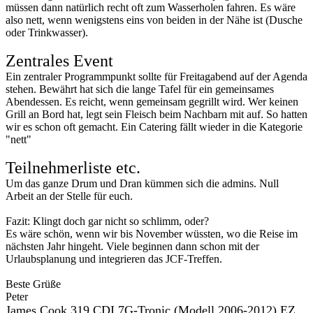
müssen dann natürlich recht oft zum Wasserholen fahren. Es wäre
also nett, wenn wenigstens eins von beiden in der Nähe ist (Dusche
oder Trinkwasser).
Zentrales Event
Ein zentraler Programmpunkt sollte für Freitagabend auf der Agenda
stehen. Bewährt hat sich die lange Tafel für ein gemeinsames
Abendessen. Es reicht, wenn gemeinsam gegrillt wird. Wer keinen
Grill an Bord hat, legt sein Fleisch beim Nachbarn mit auf. So hatten
wir es schon oft gemacht. Ein Catering fällt wieder in die Kategorie
"nett"
Teilnehmerliste etc.
Um das ganze Drum und Dran kümmen sich die admins. Null
Arbeit an der Stelle für euch.
Fazit: Klingt doch gar nicht so schlimm, oder?
Es wäre schön, wenn wir bis November wüssten, wo die Reise im
nächsten Jahr hingeht. Viele beginnen dann schon mit der
Urlaubsplanung und integrieren das JCF-Treffen.
Beste Grüße
Peter
James Cook 319 CDI 7G-Tronic (Modell 2006-2012) EZ