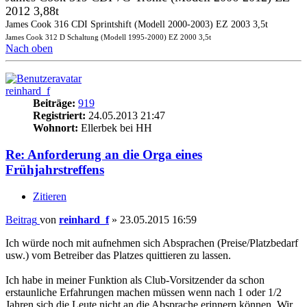
2012 3,88t
James Cook 316 CDI Sprintshift (Modell 2000-2003) EZ 2003 3,5t
James Cook 312 D Schaltung (Modell 1995-2000) EZ 2000 3,5t
Nach oben
reinhard_f
Beiträge:
919
Registriert:
24.05.2013 21:47
Wohnort:
Ellerbek bei HH
Re: Anforderung an die Orga eines
Frühjahrstreffens
Zitieren
Beitrag
von
reinhard_f
»
23.05.2015 16:59
Ich würde noch mit aufnehmen sich Absprachen (Preise/Platzbedarf
usw.) vom Betreiber das Platzes quittieren zu lassen.
Ich habe in meiner Funktion als Club-Vorsitzender da schon
erstaunliche Erfahrungen machen müssen wenn nach 1 oder 1/2
Jahren sich die Leute nicht an die Absprache erinnern können. Wir