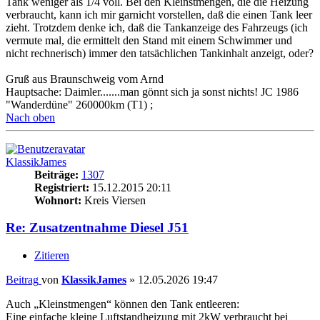
Tank weniger als 1/4 voll. Bei den Kleinstmengen, die die Heizung
verbraucht, kann ich mir garnicht vorstellen, daß die einen Tank leer
zieht. Trotzdem denke ich, daß die Tankanzeige des Fahrzeugs (ich
vermute mal, die ermittelt den Stand mit einem Schwimmer und
nicht rechnerisch) immer den tatsächlichen Tankinhalt anzeigt, oder?
Gruß aus Braunschweig vom Arnd
Hauptsache: Daimler.......man gönnt sich ja sonst nichts! JC 1986
"Wanderdüne" 260000km (T1) ;
Nach oben
KlassikJames
Beiträge:
1307
Registriert:
15.12.2015 20:11
Wohnort:
Kreis Viersen
Re: Zusatzentnahme Diesel J51
Zitieren
Beitrag
von
KlassikJames
»
12.05.2026 19:47
Auch „Kleinstmengen“ können den Tank entleeren:
Eine einfache kleine Luftstandheizung mit 2kW verbraucht bei