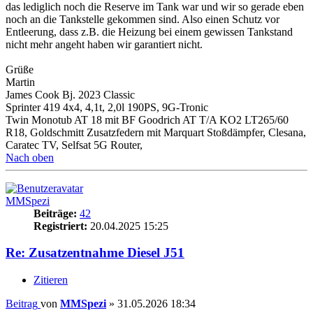
das lediglich noch die Reserve im Tank war und wir so gerade eben
noch an die Tankstelle gekommen sind. Also einen Schutz vor
Entleerung, dass z.B. die Heizung bei einem gewissen Tankstand
nicht mehr angeht haben wir garantiert nicht.
Grüße
Martin
James Cook Bj. 2023 Classic
Sprinter 419 4x4, 4,1t, 2,0l 190PS, 9G-Tronic
Twin Monotub AT 18 mit BF Goodrich AT T/A KO2 LT265/60
R18, Goldschmitt Zusatzfedern mit Marquart Stoßdämpfer, Clesana,
Caratec TV, Selfsat 5G Router,
Nach oben
MMSpezi
Beiträge:
42
Registriert:
20.04.2025 15:25
Re: Zusatzentnahme Diesel J51
Zitieren
Beitrag
von
MMSpezi
»
31.05.2026 18:34