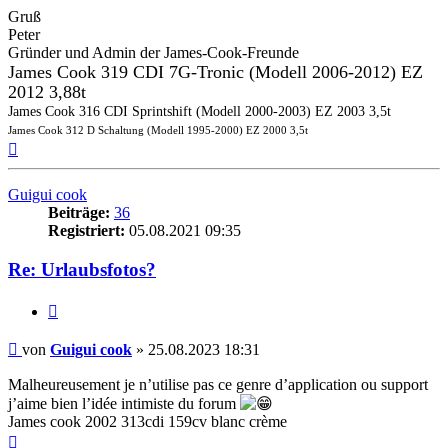
Gruß
Peter
Gründer und Admin der James-Cook-Freunde
James Cook 319 CDI 7G-Tronic (Modell 2006-2012) EZ
2012 3,88t
James Cook 316 CDI Sprintshift (Modell 2000-2003) EZ 2003 3,5t
James Cook 312 D Schaltung (Modell 1995-2000) EZ 2000 3,5t
Nach
oben
Guigui cook
Beiträge:
36
Registriert:
05.08.2021 09:35
Re: Urlaubsfotos?
Zitieren
Beitrag
von
Guigui cook
»
25.08.2023 18:31
Malheureusement je n’utilise pas ce genre d’application ou support
j’aime bien l’idée intimiste du forum
James cook 2002 313cdi 159cv blanc crème
Nach