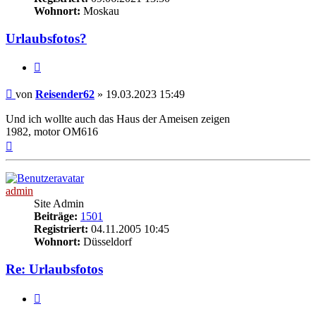
Wohnort:
Moskau
Urlaubsfotos?
Zitieren
Beitrag
von
Reisender62
»
19.03.2023 15:49
Und ich wollte auch das Haus der Ameisen zeigen
1982, motor OM616
Nach
oben
admin
Site Admin
Beiträge:
1501
Registriert:
04.11.2005 10:45
Wohnort:
Düsseldorf
Re: Urlaubsfotos
Zitieren