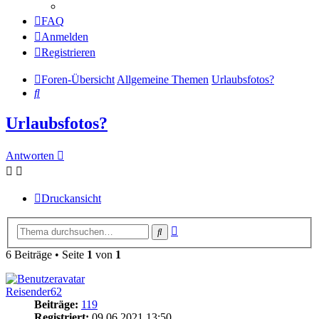
FAQ
Anmelden
Registrieren
Foren-Übersicht
Allgemeine Themen
Urlaubsfotos?
Suche
Urlaubsfotos?
Antworten
Druckansicht
Erweiterte
Suche
Suche
6 Beiträge • Seite
1
von
1
Reisender62
Beiträge:
119
Registriert:
09.06.2021 13:50