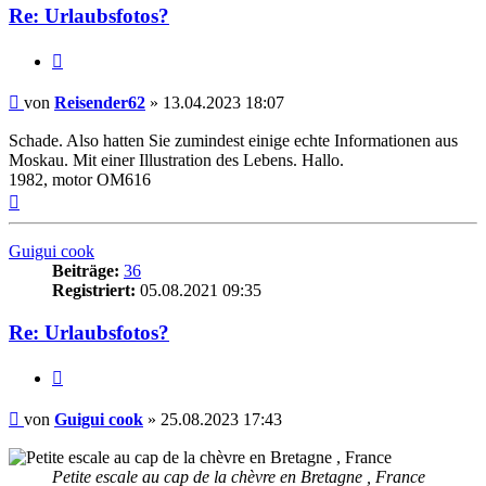
Re: Urlaubsfotos?
Zitieren
Beitrag
von
Reisender62
»
13.04.2023 18:07
Schade. Also hatten Sie zumindest einige echte Informationen aus
Moskau. Mit einer Illustration des Lebens. Hallo.
1982, motor OM616
Nach
oben
Guigui cook
Beiträge:
36
Registriert:
05.08.2021 09:35
Re: Urlaubsfotos?
Zitieren
Beitrag
von
Guigui cook
»
25.08.2023 17:43
Petite escale au cap de la chèvre en Bretagne , France