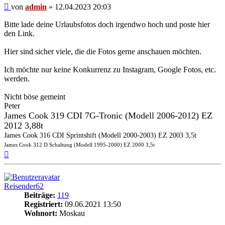
Beitrag
von
admin
»
12.04.2023 20:03
Bitte lade deine Urlaubsfotos doch irgendwo hoch und poste hier
den Link.
Hier sind sicher viele, die die Fotos gerne anschauen möchten.
Ich möchte nur keine Konkurrenz zu Instagram, Google Fotos, etc.
werden.
Nicht böse gemeint
Peter
James Cook 319 CDI 7G-Tronic (Modell 2006-2012) EZ
2012 3,88t
James Cook 316 CDI Sprintshift (Modell 2000-2003) EZ 2003 3,5t
James Cook 312 D Schaltung (Modell 1995-2000) EZ 2000 3,5t
Nach
oben
Reisender62
Beiträge:
119
Registriert:
09.06.2021 13:50
Wohnort:
Moskau