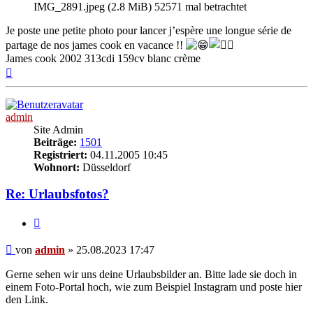
IMG_2891.jpeg (2.8 MiB) 52571 mal betrachtet
Je poste une petite photo pour lancer j’espère une longue série de
partage de nos james cook en vacance !!
James cook 2002 313cdi 159cv blanc crème
Nach
oben
admin
Site Admin
Beiträge:
1501
Registriert:
04.11.2005 10:45
Wohnort:
Düsseldorf
Re: Urlaubsfotos?
Zitieren
Beitrag
von
admin
»
25.08.2023 17:47
Gerne sehen wir uns deine Urlaubsbilder an. Bitte lade sie doch in
einem Foto-Portal hoch, wie zum Beispiel Instagram und poste hier
den Link.