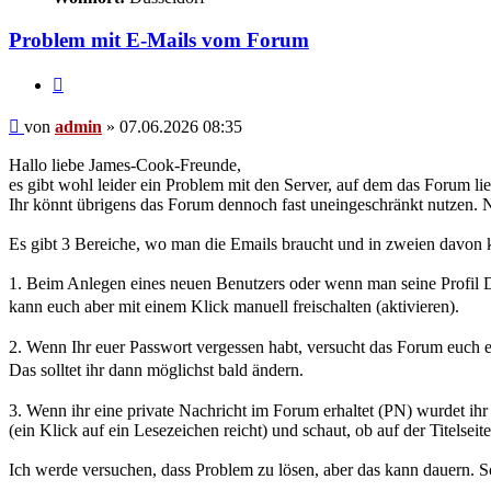
Problem mit E-Mails vom Forum
Zitieren
Beitrag
von
admin
»
07.06.2026 08:35
Hallo liebe James-Cook-Freunde,
es gibt wohl leider ein Problem mit den Server, auf dem das Forum lie
Ihr könnt übrigens das Forum dennoch fast uneingeschränkt nutzen. N
Es gibt 3 Bereiche, wo man die Emails braucht und in zweien davon k
1. Beim Anlegen eines neuen Benutzers oder wenn man seine Profil Det
kann euch aber mit einem Klick manuell freischalten (aktivieren).
2. Wenn Ihr euer Passwort vergessen habt, versucht das Forum euch ein
Das solltet ihr dann möglichst bald ändern.
3. Wenn ihr eine private Nachricht im Forum erhaltet (PN) wurdet ihr f
(ein Klick auf ein Lesezeichen reicht) und schaut, ob auf der Titelsei
Ich werde versuchen, dass Problem zu lösen, aber das kann dauern. S