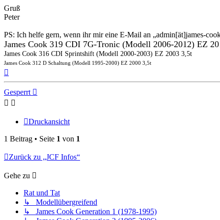
Gruß
Peter
PS: Ich helfe gern, wenn ihr mir eine E-Mail an „admin[ät]james-cook
James Cook 319 CDI 7G-Tronic (Modell 2006-2012) EZ 20
James Cook 316 CDI Sprintshift (Modell 2000-2003) EZ 2003 3,5t
James Cook 312 D Schaltung (Modell 1995-2000) EZ 2000 3,5t
Nach
oben
Gesperrt
Druckansicht
1 Beitrag • Seite
1
von
1
Zurück zu „JCF Infos“
Gehe zu
Rat und Tat
↳ Modellübergreifend
↳ James Cook Generation 1 (1978-1995)